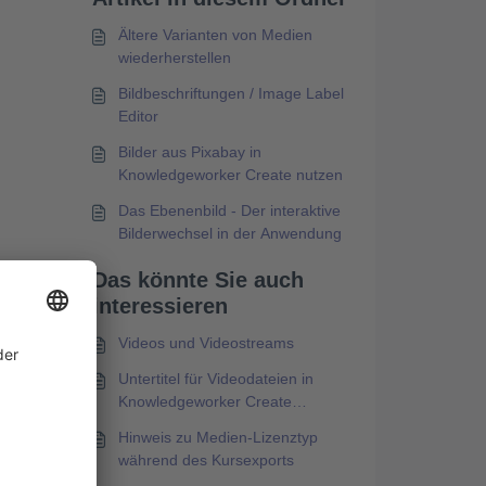
Ältere Varianten von Medien
wiederherstellen
Bildbeschriftungen / Image Label
Editor
Bilder aus Pixabay in
Knowledgeworker Create nutzen
Das Ebenenbild - Der interaktive
Bilderwechsel in der Anwendung
m
Das könnte Sie auch
interessieren
ng
Videos und Videostreams
Untertitel für Videodateien in
Knowledgeworker Create
hochladen
Hinweis zu Medien-Lizenztyp
während des Kursexports
ls