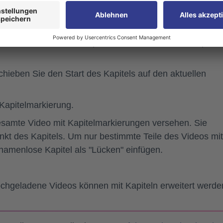
em Kapitel können Sie Anpassungen vornehmen.
 einen Namen für Ihr Kapitel. Erst dann wird das Kapitel
chieben Sie den Start des Kapitels auf den aktuellen
Kapitelmarkierung.
samte Video mit Kapitelmarkierungen versehen. Sie
nkt des Kapitels. Um nur bestimmte Teile des Videos mit
namenlose Kapitel als "Lücken" einfügen.
ochgeladene Videos können mit Kapiteln erweitert werde