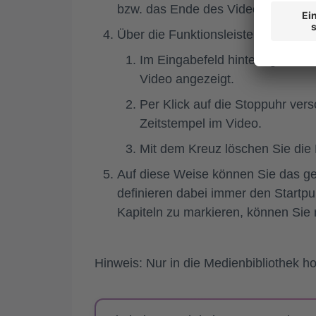
bzw. das Ende des Videos gesetzt.
Über die Funktionsleiste neben d
Im Eingabefeld hinterlegen Sie
Video angezeigt.
Per Klick auf die Stoppuhr vers
Zeitstempel im Video.
Mit dem Kreuz löschen Sie die 
Auf diese Weise können Sie das ge
definieren dabei immer den Startpu
Kapiteln zu markieren, können Sie 
Hinweis: Nur in die Medienbibliothek h