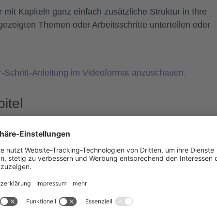
mit Kapiteln ganz einfach zusätzliche Struktur in Ihre
gezeigten Themen oder Arbeitsschritte unterteilen oder
für-Schritt-Anleitung im Videoformat anzuschauen.
itel
Medienbibliothek von Knowledgeworker Create als Mediu
t.
lle im Video, an der das Kapitel beginnen soll. Am Anfa
ein Kapitel platziert, das bis zur Eingabe eines Namens
ügen
, um am gewählten Zeitpunkt den Start eines neuen
Kapitels wird automatisch der Start des nächsten Kapite