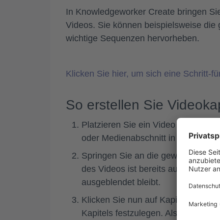
In Knowledgeworker Create bringen Sie 
Videos. Sie können beispielsweise die 
wichtige Sequenzen hervorheben.
Klicken Sie hier, um sich eine Schritt-
So erstellen Sie Videokap
Platzieren Sie ein Video aus der 
oder Medienabschnitt in Ihrem Inhal
Springen Sie an die gewünschte Ste
des Videos ist bereits automatisch 
ausgeblendet bleibt.
Klicken Sie nun auf
Kapitel hinzuf
Kapitels festzulegen. Als Ende des 