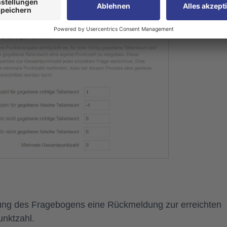
ung des Fragebogens eine Rückmeldung zur erreichten
nktzahl.