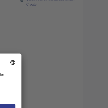
Create
t