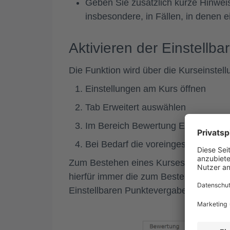
Geben Sie zusätzlich kurze Hinwei
insbesondere, in Fällen, in denen e
Aktivieren der Einstellb
Die Funktion wird über die Kurseinstellu
Einstellungen
am Kurs öffnen
Tab Erweitert
auswählen
Im Bereich Bewertung
Einstellbare
Bei Bedarf die voreingestellten S
Zum Bestehen eines Kurses werden alle
hierfür immer die
zum Bestehen notwen
Einstellbaren Punktevergabe gesetzt is