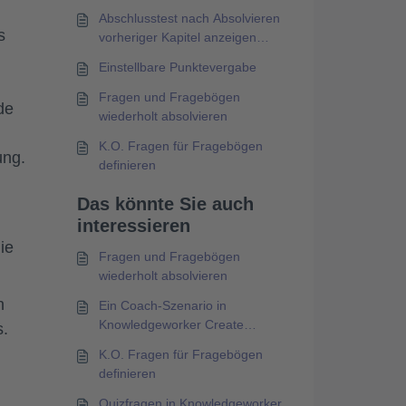
Abschlusstest nach Absolvieren
s
vorheriger Kapitel anzeigen
lassen
Einstellbare Punktevergabe
Fragen und Fragebögen
de
wiederholt absolvieren
K.O. Fragen für Fragebögen
ung.
definieren
Das könnte Sie auch
interessieren
ie
Fragen und Fragebögen
wiederholt absolvieren
n
Ein Coach-Szenario in
Knowledgeworker Create
s.
einbinden
K.O. Fragen für Fragebögen
definieren
Quizfragen in Knowledgeworker