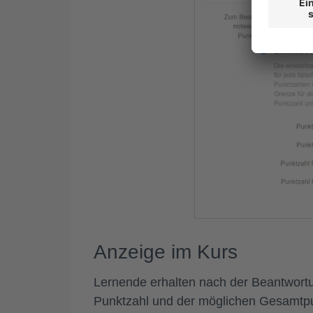
Anzeige im Kurs
Lernende erhalten nach der Beantwort
Punktzahl und der möglichen Gesamtpu