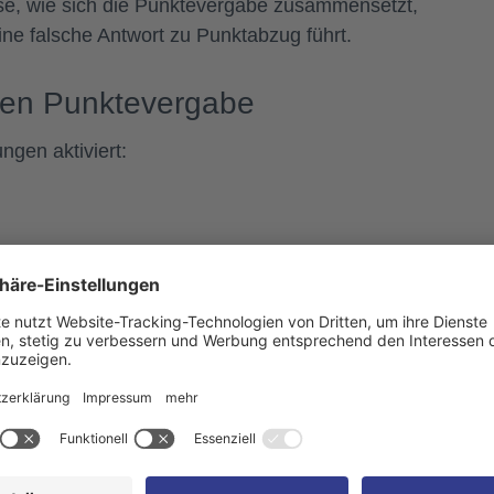
se, wie sich die Punktevergabe zusammensetzt,
ine falsche Antwort zu Punktabzug führt.
aren Punktevergabe
ngen aktiviert:
 Punktevergabe aktivieren
tandard-Punktwerte anpassen
rdings nie die Einzelpunkte ausgewertet. Maßgeblich is
dige Punktzahl
in Prozent, die im Feld über der
t (siehe nachfolgender Screenshot).