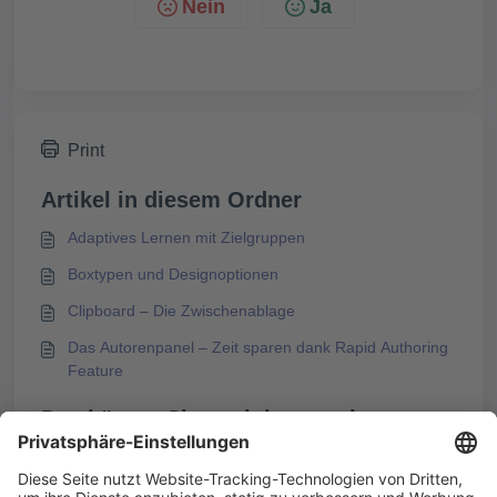
Nein
Ja
Print
Artikel in diesem Ordner
Adaptives Lernen mit Zielgruppen
Boxtypen und Designoptionen
Clipboard – Die Zwischenablage
Das Autorenpanel – Zeit sparen dank Rapid Authoring
Feature
Das könnte Sie auch interessieren
Fehlermeldung während des PDF-Exports eines
Kurses