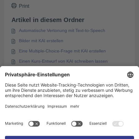
Print
Artikel in diesem Ordner
Automatische Vertonung mit Text-to-Speech
Bilder mit KAI erstellen
Eine Multiple-Choice-Frage mit KAI erstellen
Einen Kurs-Entwurf von KAI schreiben lassen
Das könnte Sie auch interessieren
Künstliche Intelligenz (KI) in Knowledgeworker Create
Automatische Übersetzungen aktivieren
KI-übersetzte Inhalte markieren
Unterstützte Sprachen für die automatische
Übersetzung