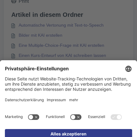
Print
Artikel in diesem Ordner
Automatische Vertonung mit Text-to-Speech
Bilder mit KAI erstellen
Eine Multiple-Choice-Frage mit KAI erstellen
Einen Kurs-Entwurf von KAI schreiben lassen
Das könnte Sie auch interessieren
KAI – E-Learning mit KI erstellen in Knowledgeworker
Create
KAI-Option Nah an der Datei optimal nutzen
Optionen für die Kurserstellung mit KAI
Künstliche Intelligenz (KI) in Knowledgeworker Create